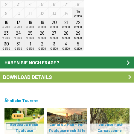
2
3
4
5
6
7
8
15
9
10
11
12
13
14
€ 2100
16
17
18
19
20
21
22
€ 2100
€ 2100
€ 2100
€ 2100
€ 2100
€ 2100
€ 2100
23
24
25
26
27
28
29
€ 2100
€ 2100
€ 2100
€ 2100
€ 2100
€ 2100
€ 2100
30
31
1
2
3
4
5
€ 2100
€ 2100
€ 2100
€ 2100
€ 2100
€ 2100
€ 2100
HABEN SIE NOCH FRAGE?
DOWNLOAD DETAILS
Ähnliche Touren::
Garonne-Kanal - von
Canal du Midi - von
Bordeaux nach
Canal du Midi - von
Toulouse nach
Toulouse
Toulouse nach Sète
Carcassonne