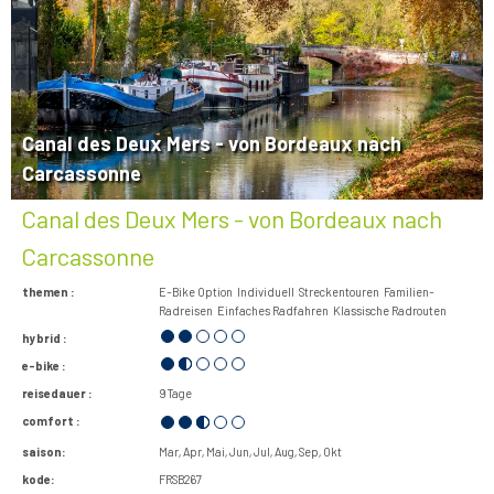
Canal des Deux Mers - von Bordeaux nach
Carcassonne
Canal des Deux Mers - von Bordeaux nach
Carcassonne
themen :
E-Bike Option
Individuell
Streckentouren
Familien-
Radreisen
Einfaches Radfahren
Klassische Radrouten
hybrid :
e-bike :
reisedauer :
9 Tage
comfort :
saison:
Mar
Apr
Mai
Jun
Jul
Aug
Sep
Okt
kode:
FRSB267