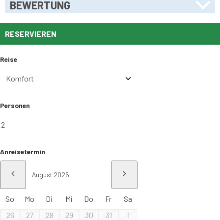
BEWERTUNG
RESERVIEREN
Reise
Personen
Anreisetermin
Vorheriger Monat
Nächster Monat
So
Mo
Di
Mi
Do
Fr
Sa
26
27
28
29
30
31
1